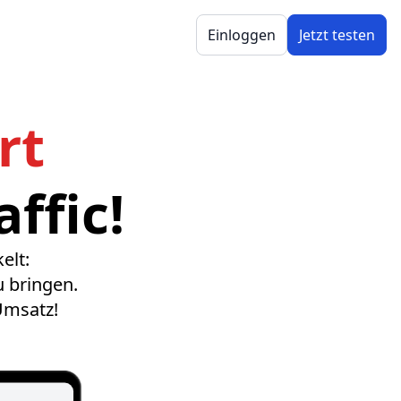
Einloggen
Jetzt testen
rt
ffic!
elt:
u bringen.
Umsatz!