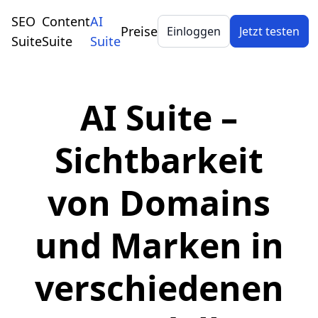
SEO
Content
AI
Preise
Einloggen
Jetzt testen
Suite
Suite
Suite
AI Suite –
Sichtbarkeit
von Domains
und Marken in
verschiedenen