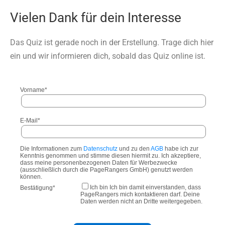
Vielen Dank für dein Interesse
Das Quiz ist gerade noch in der Erstellung. Trage dich hier
ein und wir informieren dich, sobald das Quiz online ist.
Vorname*
E-Mail*
Die Informationen zum
Datenschutz
und zu den
AGB
habe ich zur
Kenntnis genommen und stimme diesen hiermit zu. Ich akzeptiere,
dass meine personenbezogenen Daten für Werbezwecke
(ausschließlich durch die PageRangers GmbH) genutzt werden
können.
Ich bin Ich bin damit einverstanden, dass
Bestätigung*
PageRangers mich kontaktieren darf. Deine
Daten werden nicht an Dritte weitergegeben.