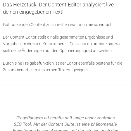
Das Herzstück: Der Content-Editor analysiert live
deinen eingegebenen Text!
Gut rankenden Content zu schreiben war noch nie so einfach!
Der Content-Editor stellt dir alle gesammelten Ergebnisse und
Vorgaben im direkten Kontext bereit. Du siehst du unmittelbar, wie
sich deine Änderungen auf den Optimierungsgrad auswirken.
Durch eine Freigabefunktion ist der Editor ebenfalls bestens für die
Zusammenarbeit mit externen Textern geeignet.
"PageRangers ist bereits seit lange unser zentrales
"Uns
SEO Tool. Mit der Content Suite ist eine phänomenale
Su
Erweiterung hinzugekommen, mit der wir nun auch den
ge