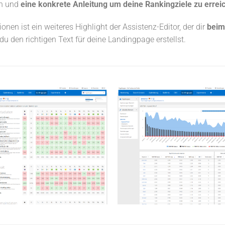
en und
eine konkrete Anleitung um deine Rankingziele zu errei
n ist ein weiteres Highlight der Assistenz-Editor, der dir
beim
 du den richtigen Text für deine Landingpage erstellst.
WDF*IDF
Wettbewerber-
Detailanalyse
Analyse
Du erfährst, welche Terme f
Alle Bewertungskriterien im
die Erstellung eines optima
berblick. Du entdeckst dein
Textes wichtig sind und wie 
Optimierungspotenzial sehr
Wettbewerb seine Texte
schnell.
optimiert hat.
Anzeigen
Anzeigen