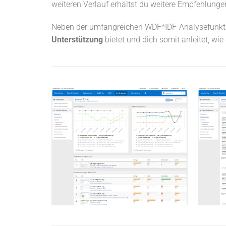
weiteren Verlauf erhältst du weitere Empfehlung
Neben der umfangreichen WDF*IDF-Analysefunktione
Unterstützung
bietet und dich somit anleitet, wie
Dashboard zu jeder
Landingpage
Im Dashboard siehst du zu jeder
einzelnen Landingpage die
Ü
Entwicklung deiner URL und der
bestplatzierten Mitbewerber.
Anzeigen