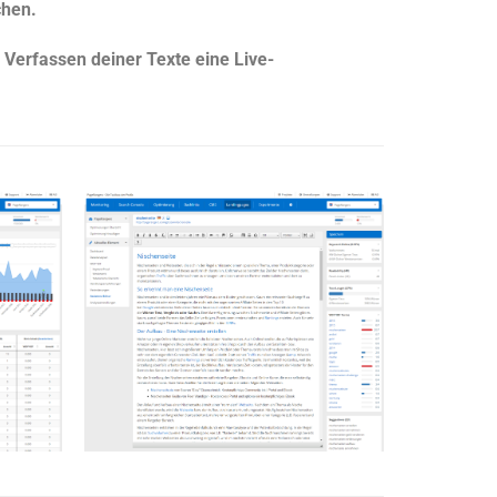
chen.
 Verfassen deiner Texte eine Live-
Proffessioneller
Assistenz-Editor
ür
Der Editor leitet dich an Texte zu
len
verfassen, die Suchmaschinen
der
als relevant einstufen. So
schaffst du die Basis für Top
Rankings.
Anzeigen