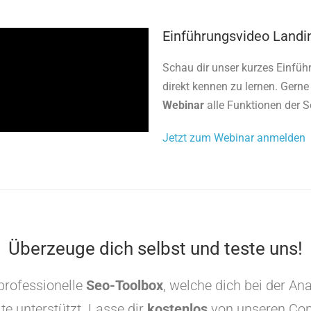
Einführungsvideo Land
Schau dir unser kurzes Einfüh
direkt kennen zu lernen. Gerne
Webinar
alle Funktionen der S
Jetzt zum Webinar anmelden
Überzeuge dich selbst und teste uns!
professionelle
Seo-Toolbox
, welche dich bei der An
e unterstützt. Lasse dir
kostenlos
von unseren Cons