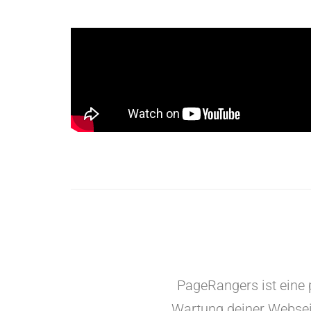
PageRangers ist eine 
Wartung deiner Webseit