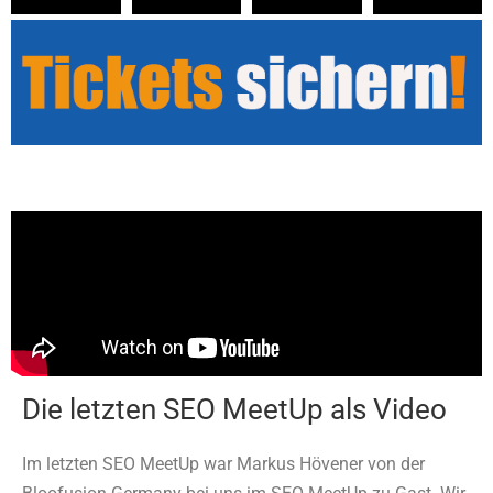
Die letzten SEO MeetUp als Video
Im letzten SEO MeetUp war Markus Hövener von der