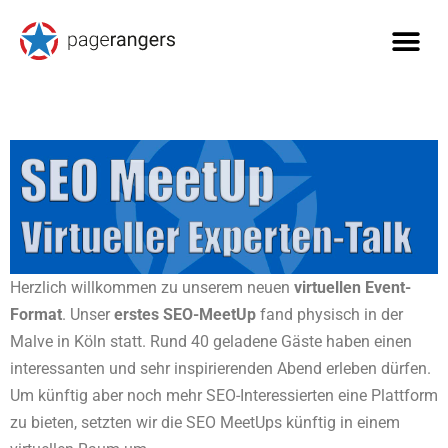
Herzlich willkommen zu unserem neuen
virtuellen Event-
Format
. Unser
erstes SEO-MeetUp
fand physisch in der
Malve in Köln statt. Rund 40 geladene Gäste haben einen
interessanten und sehr inspirierenden Abend erleben dürfen.
Um künftig aber noch mehr SEO-Interessierten eine Plattform
zu bieten, setzten wir die SEO MeetUps künftig in einem