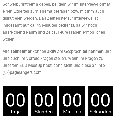
Schwerpunktthema geben, bei dem wir im Interview-Format
einen Experten zum Thema befragen bzw. mit ihm auch
diskutieren werden. Das Zeitfenster für Interviews ist
insgesamt auf ca. 45 Minuten begrenzt, da wir noch
ausreichend Raum und Zeit für eure Fragen ermöglichen
wollen.
Alle
Teilnehmer
können
aktiv
am Gespräch
teilnehmen
und
uns auch im Vorfeld Fragen stellen. Wenn Ihr Fragen zu
unserem SEO MeetUp habt, dann stellt uns diese an info
(@’)pagerangers.com.
00
00
00
00
Tage
Stunden
Minuten
Sekunden