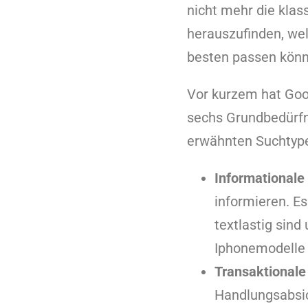
nicht mehr die klas
herauszufinden, we
besten passen könn
Vor kurzem hat Goo
sechs Grundbedürfni
erwähnten Suchtyp
Informationale
informieren. E
textlastig sind
Iphonemodelle 
Transaktionale
Handlungsabsic