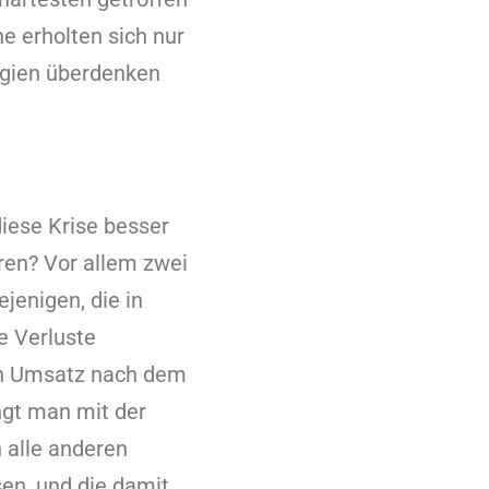
e erholten sich nur
egien überdenken
diese Krise besser
ren? Vor allem zwei
jenigen, die in
ge Verluste
ren Umsatz nach dem
gt man mit der
n alle anderen
en, und die damit