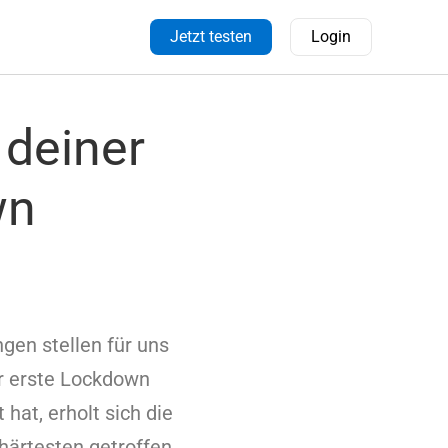
Jetzt testen
Login
 deiner
wn
gen stellen für uns
er erste Lockdown
hat, erholt sich die
härtesten getroffen