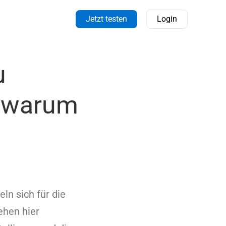
Jetzt testen
Login
u
d warum
ln sich für die
ehen hier