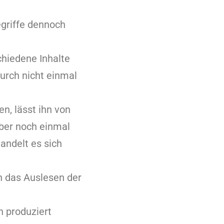
egriffe dennoch
chiedene Inhalte
rch nicht einmal
n, lässt ihn von
ber noch einmal
andelt es sich
h das Auslesen der
n produziert