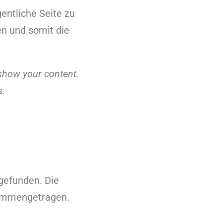
gentliche Seite zu
en und somit die
 show your content.
s.
tgefunden. Die
sammengetragen.