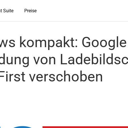
t Suite
Preise
s kompakt: Google
ung von Ladebildsc
First verschoben