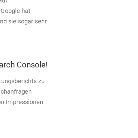
auf
 Google hat
ind sie sogar sehr
earch Console!
stungsberichts zu
uchanfragen
len Impressionen