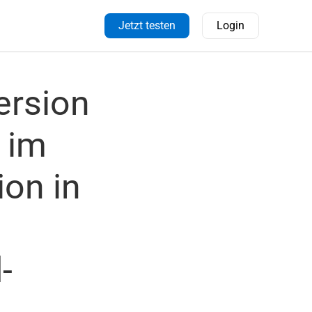
Jetzt testen
Login
ersion
 im
on in
-