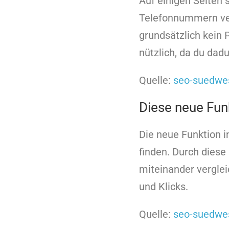
Auf einigen Seiten 
Telefonnummern ver
grundsätzlich kein 
nützlich, da du dad
Quelle:
seo-suedwe
Diese neue Funk
Die neue Funktion i
finden. Durch dies
miteinander vergle
und Klicks.
Quelle:
seo-suedwe