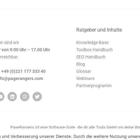
Ratgeber und Inhalte
n sind wir
Knowledge Base
r von 9:00 Uhr – 17.00 Uhr
Toolbox Handbuch
erreichbar.
SEO Handbuch
Blog
:
+49 (0)221 177 333 40
Glossar
nfo@pagerangers.com
Webinare
Partnerprogramm
PageRangers ist eine Software-Suite, die dir alle Tools bietet um deine 
g und Verbesserung unserer Dienste. Durch die weitere Nutzung unsere