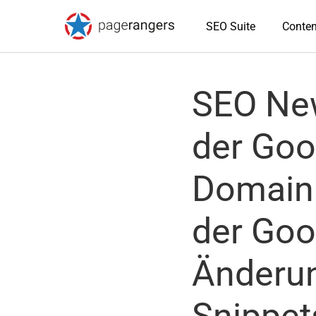
SEO Suite
Conten
SEO New
der Goo
Domainn
der Goo
Änderun