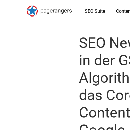
SEO Suite
Conten
SEO New
in der 
Algorit
das Cor
Content