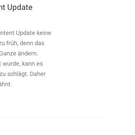
nt Update
Content Update keine
zu früh, denn das
 Ganze ändern.
t wurde, kann es
zu schlägt. Daher
ähnt.