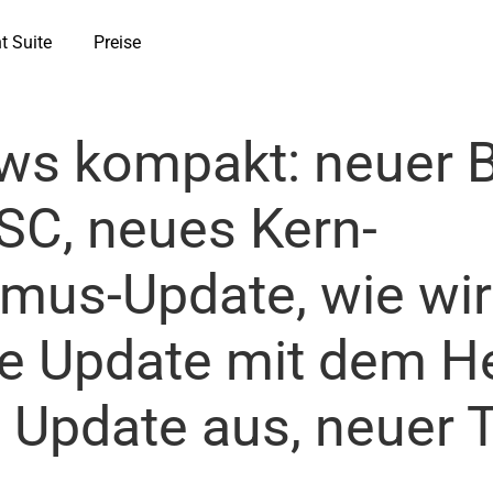
t Suite
Preise
s kompakt: neuer B
GSC, neues Kern-
hmus-Update, wie wir
e Update mit dem He
 Update aus, neuer 