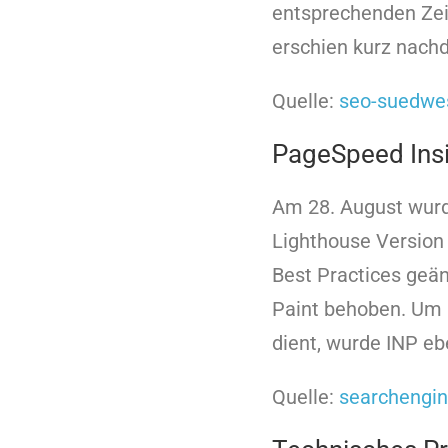
entsprechenden Zei
erschien kurz nach
Quelle:
seo-suedwe
PageSpeed ​​Ins
Am 28. August wurde
Lighthouse Version
Best Practices geä
Paint behoben. Um k
dient, wurde INP eb
Quelle:
searchengin