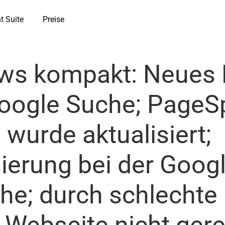
t Suite
Preise
ws kompakt: Neues 
Google Suche; PageSpe
 wurde aktualisiert;
sierung bei der Goog
he; durch schlechte 