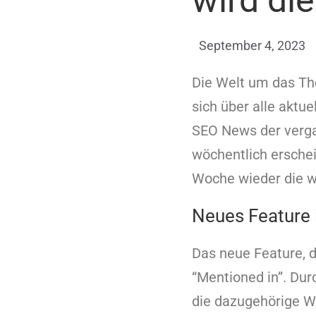
wird di
September 4, 2023
Die Welt um das The
sich über alle aktue
SEO News der verga
wöchentlich ersche
Woche wieder die w
Neues Feature 
Das neue Feature, 
“Mentioned in”. Du
die dazugehörige We