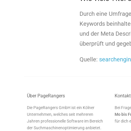
Durch eine Umfrage 
Keywords beinhalten,
und der Meta Descri
überprüft und gege
Quelle:
searchengi
Über PageRangers
Kontakt
Die PageRangers GmbH ist ein Kölner
Bei Frage
Unternehmen, welches seit mehreren
Mo bis F
Jahren professionelle Software im Bereich
für dich 
der Suchmaschinenoptimierung anbietet.