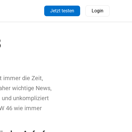
Jetzt testen
Login
8
t immer die Zeit,
daher wichtige News,
l und unkompliziert
KW 46 wie immer