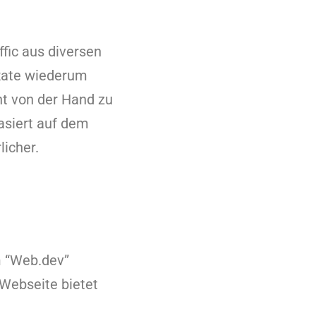
fic aus diversen
-Rate wiederum
ht von der Hand zu
asiert auf dem
icher.
m “Web.dev”
 Webseite bietet