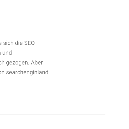
e sich die SEO
n und
ch gezogen. Aber
von searchenginland