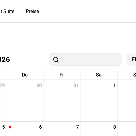
t Suite
Preise
026
F
Do
Fr
Sa
S
29
30
31
1
5
6
7
8