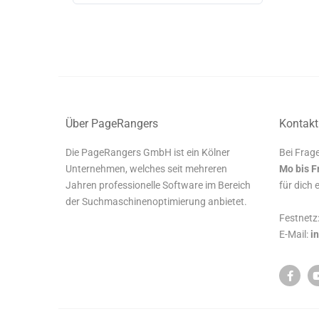
Über PageRangers
Kontakt
Die PageRangers GmbH ist ein Kölner
Bei Frage
Unternehmen, welches seit mehreren
Mo bis F
Jahren professionelle Software im Bereich
für dich 
der Suchmaschinenoptimierung anbietet.
Festnetz
E-Mail:
i