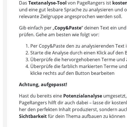
Das
Textanalyse-Tool
von PageRangers ist
kosten
und eine gut lesbare Sprache zu analysieren und optimieren. Final musst du entscheiden, in welcher Form deine
relevante Zielgruppe angesprochen werden soll.
Gib einfach per „
Copy&Paste
“ deinen Text ein und lass diesen
prüfen. Gehe am besten wie folgt vor:
Per Copy&Paste den zu analysierenden Text i
Starte die Analyse durch einen Klick auf den 
Überprüfe die hervorgehobenen Terme und ä
Überprüfe die farblich markierten Terme und optimiere di
klicke rechts auf den Button bearbeiten
Achtung, aufgepasst!
Hast du bereits eine
Potenzialanalyse
umgesetzt,
PageRangers hilft dir auch dabei – lasse dir kostenlos einen Workflow zeigen, wie du nicht nur inhaltlich und vom Stil
her den perfekten Inhalt produzierst, sondern 
Sichtbarkeit
für dein Thema aufbauen zu können