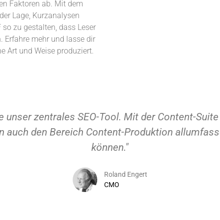
len Faktoren ab. Mit dem
 der Lage, Kurzanalysen
so zu gestalten, dass Leser
 Erfahre mehr und lasse dir
e Art und Weise produziert.
"Unser gesamtes Readaktionsteam hat in der C
Prozess der Content-Erstellung perfekt abzubild
weiter verbessern und fast schon mit Garantie 
Denni
Gesc