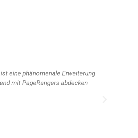
ontent-Suite von PageRangers ein Tool gefunden
en. Wir können mit mit Hilfe der Content-Suite un
davon ausgehen, dass diese Spitzenpositionen in
belegen."
s Farin
häftsführer einer Online-Marketing Agentur