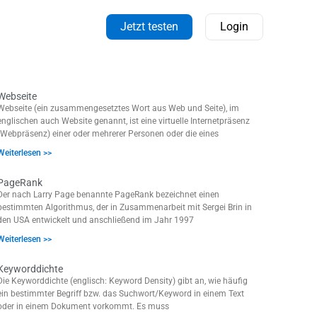
Jetzt testen
Login
Webseite
Webseite (ein zusammengesetztes Wort aus Web und Seite), im
englischen auch Website genannt, ist eine virtuelle Internetpräsenz
(Webpräsenz) einer oder mehrerer Personen oder die eines
Weiterlesen >>
PageRank
Der nach Larry Page benannte PageRank bezeichnet einen
bestimmten Algorithmus, der in Zusammenarbeit mit Sergei Brin in
den USA entwickelt und anschließend im Jahr 1997
Weiterlesen >>
Keyworddichte
Die Keyworddichte (englisch: Keyword Density) gibt an, wie häufig
ein bestimmter Begriff bzw. das Suchwort/Keyword in einem Text
oder in einem Dokument vorkommt. Es muss