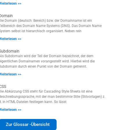
Weiterlesen >>
Domain
Die Domain (deutsch: Bereich) bzw. der Domainname ist ein
Teilbereich des Domain Name Systems (DNS). Das Domain Name
System selbst ist hierarchisch organisiert. Neben rein
Weiterlesen >>
Subdomain
Als Subdomain wird der Teil der Domain bezeichnet, der dem
eigentlichen Domainamen vorangestellt wird. Hierbei wird die
Subdomain durch einen Punkt von der Domain getrennt.
Weiterlesen >>
CSS
Die Abkürzung CSS steht für Cascading Style Sheets ist eine
Beschreibungssprache, mit der man bestimmte Stile (Stilvorlagen) z.
B. in HTML-Dateien festlegen kann. So lässt
Weiterlesen >>
Zur Glossar -Übersicht