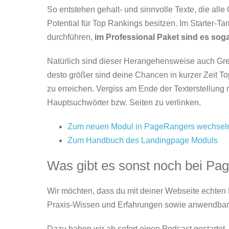
So entstehen gehalt- und sinnvolle Texte, die al
Potential für Top Rankings besitzen. Im Starter-Ta
durchführen,
im Professional Paket sind es soga
Natürlich sind dieser Herangehensweise auch Grenz
desto größer sind deine Chancen in kurzer Zeit Top
zu erreichen. Vergiss am Ende der Texterstellung 
Hauptsuchwörter bzw. Seiten zu verlinken.
Zum neuen Modul in PageRangers wechsel
Zum Handbuch des Landingpage Moduls
Was gibt es sonst noch bei P
Wir möchten, dass du mit deiner Webseite echten Er
Praxis-Wissen und Erfahrungen sowie anwendbare
Dazu haben wir ab sofort einen Podcast gestartet