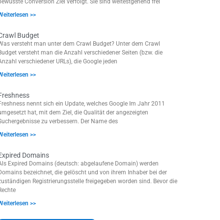
bewusste Conversion Ziel verfolgt. Sie sind weitestgehend frei
Weiterlesen >>
Crawl Budget
Was versteht man unter dem Crawl Budget? Unter dem Crawl
Budget versteht man die Anzahl verschiedener Seiten (bzw. die
Anzahl verschiedener URLs), die Google jeden
Weiterlesen >>
Freshness
Freshness nennt sich ein Update, welches Google Im Jahr 2011
umgesetzt hat, mit dem Ziel, die Qualität der angezeigten
Suchergebnisse zu verbessern. Der Name des
Weiterlesen >>
Expired Domains
Als Expired Domains (deutsch: abgelaufene Domain) werden
Domains bezeichnet, die gelöscht und von ihrem Inhaber bei der
zuständigen Registrierungsstelle freigegeben worden sind. Bevor die
Rechte
Weiterlesen >>