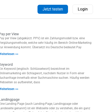
Jetzt testen
Login
Pay per View
Pay per View (abgekürzt: PPV) ist ein Zahlungsmodell bzw. eine
Vergütungsmethode, welche sehr häufig im Bereich Online-Marketing
zur Anwendung kommt. Übersetzt ins Deutsche bedeutet Pay
Weiterlesen >>
Keyword
Ein Keyword (englisch: Schlüsselwort) bezeichnet im
Onlinemarketing ein Schlagwort, nachdem Nutzer in Form einer
Suchanfrage innerhalb einer Suchmaschine suchen. Häufig werden
Webseiten so aufbereitet, dass
Weiterlesen >>
Landingpage
Eine Landing Page (auch Landing-Page, Landingpage oder
Landeseite genannt) ist ein Webseite oder zu verstehen, die ein ganz