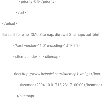
<priority>0.8</priority>
</url>
</urlset>
Beispiel für einer XML-Sitemap, die zwei Sitemaps aufführt:
<?xml version=”1.0″ encoding=”UTF-8″?>
<sitemapindex > <sitemap>
<loc>
http://www.beispiel.com/sitemap1.xml.gz
</loc>
<lastmod>2004-10-01T18:23:17+00:00</lastmod>
</sitemap>